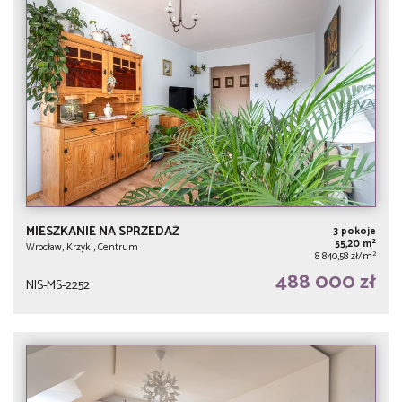
MIESZKANIE NA SPRZEDAŻ
3 pokoje
2
55,20 m
Wrocław, Krzyki, Centrum
2
8 840,58 zł/m
488 000 zł
NIS-MS-2252