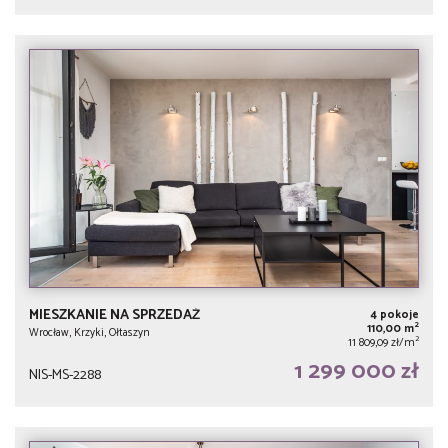
MIESZKANIE NA SPRZEDAŻ
4 pokoje
2
110,00 m
Wrocław, Krzyki, Ołtaszyn
2
11 809,09 zł/m
1 299 000 zł
NIS-MS-2288