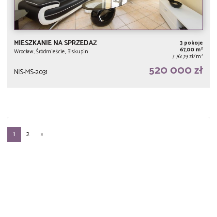
MIESZKANIE NA SPRZEDAŻ
3 pokoje
2
67,00 m
Wrocław, Śródmieście, Biskupin
2
7 761,19 zł/m
520 000 zł
NIS-MS-2031
1
2
»