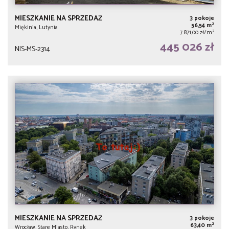
MIESZKANIE NA SPRZEDAŻ
3 pokoje
2
56,54 m
Miękinia, Lutynia
2
7 871,00 zł/m
445 026 zł
NIS-MS-2314
MIESZKANIE NA SPRZEDAŻ
3 pokoje
2
63,40 m
Wrocław, Stare Miasto, Rynek