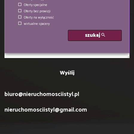
Oferty specjalne
Oferty bez prowizji
Oferty na wyłączność
WIADOMOŚĆ
wirtualne spacery
szukaj
biuro@nieruchomosciistyl.pl
nieruchomosciistyl@gmail.com