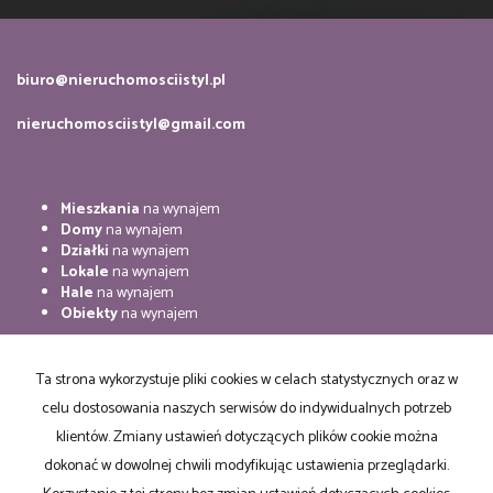
biuro@nieruchomosciistyl.pl
nieruchomosciistyl@gmail.com
Mieszkania
na wynajem
Domy
na wynajem
Działki
na wynajem
Lokale
na wynajem
Hale
na wynajem
Obiekty
na wynajem
Mieszkania
na sprzedaż
Domy
na sprzedaż
Ta strona wykorzystuje pliki cookies w celach statystycznych oraz w
Działki
na sprzedaż
celu dostosowania naszych serwisów do indywidualnych potrzeb
Lokale
na sprzedaż
Hale
na sprzedaż
klientów. Zmiany ustawień dotyczących plików cookie można
Obiekty
na sprzedaż
dokonać w dowolnej chwili modyfikując ustawienia przeglądarki.