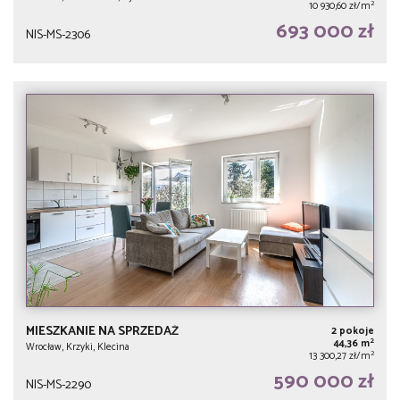
2
10 930,60 zł/m
693 000 zł
NIS-MS-2306
MIESZKANIE NA SPRZEDAŻ
2 pokoje
2
44,36 m
Wrocław, Krzyki, Klecina
2
13 300,27 zł/m
590 000 zł
NIS-MS-2290